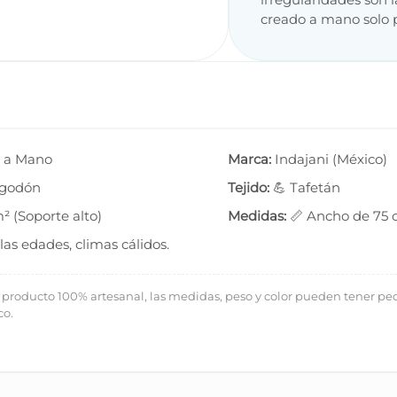
creado a mano solo p
do a Mano
Marca:
Indajani (México)
lgodón
Tejido:
💪 Tafetán
² (Soporte alto)
Medidas:
📏 Ancho de 75 
as edades, climas cálidos.
 producto 100% artesanal, las medidas, peso y color pueden tener pe
co.