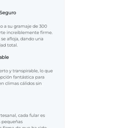
 Seguro
nto a su gramaje de 300
rte increíblemente firme.
 se afloja, dando una
ad total.
rable
rto y transpirable, lo que
opción fantástica para
en climas cálidos sin
tesanal, cada fular es
as pequeñas
la firma de que ha sido