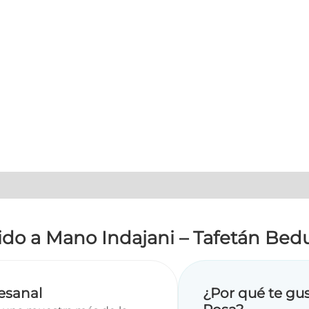
jido a Mano Indajani – Tafetán Be
tesanal
¿Por qué te gu