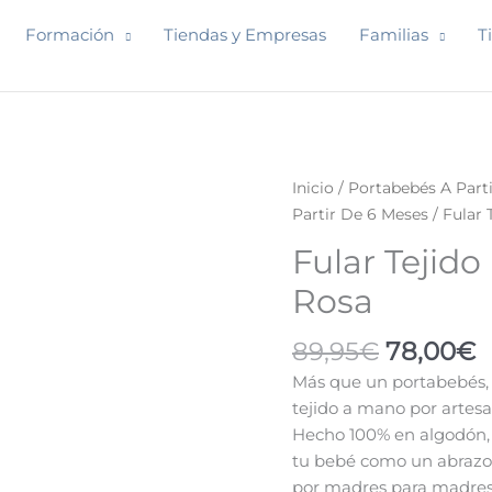
Formación
Tiendas y Empresas
Familias
T
El
E
Fular
Inicio
/
Portabebés A Part
precio
p
Tejido
Partir De 6 Meses
/ Fular 
original
a
Indajani
Fular Tejid
era:
e
Bedund
89,95€.
7
Rosa
Rosa
cantidad
89,95
€
78,00
€
Más que un portabebés, u
tejido a mano por artes
Hecho 100% en algodón, 
tu bebé como un abrazo 
por madres para madres