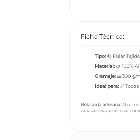
Ficha Técnica:
Tipo:
🕸️ Fular Teji
Material:
🌿 100% A
Gramaje:
⚖️ 300 g/m
Ideal para:
✅ Todas l
Nota de la artesana:
Al ser un
variaciones que lo hacen úni