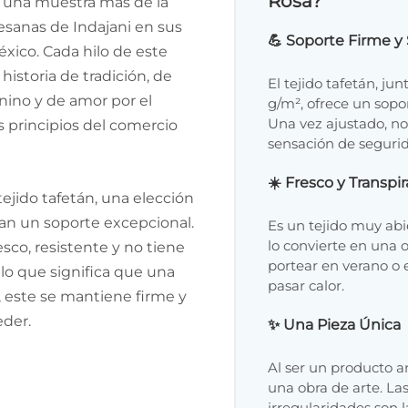
Rosa?
s una muestra más de la
esanas de Indajani en sus
💪 Soporte Firme y
xico. Cada hilo de este
istoria de tradición, de
El tejido tafetán, ju
no y de amor por el
g/m², ofrece un sopo
Una vez ajustado, no
os principios del comercio
sensación de segurid
☀️ Fresco y Transpi
ejido tafetán, una elección
an un soporte excepcional.
Es un tejido muy abie
lo convierte en una 
esco, resistente y no tiene
portear en verano o 
 lo que significa que una
pasar calor.
, este se mantiene firme y
eder.
✨ Una Pieza Única
Al ser un producto ar
una obra de arte. L
irregularidades son 