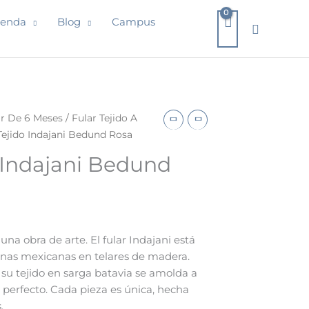
ienda
Blog
Campus
Buscar
l
ir De 6 Meses
/
Fular Tejido A
recio
Tejido Indajani Bedund Rosa
ctual
o Indajani Bedund
s:
8,00€.
na obra de arte. El fular Indajani está
anas mexicanas en telares de madera.
su tejido en sarga batavia se amolda a
perfecto. Cada pieza es única, hecha
.