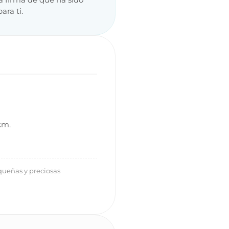
ara ti.
cm.
queñas y preciosas