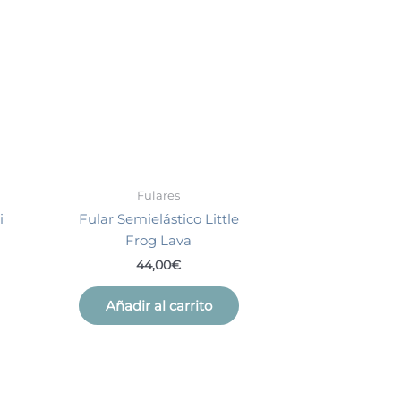
Fulares
i
Fular Semielástico Little
Frog Lava
44,00
€
Añadir al carrito