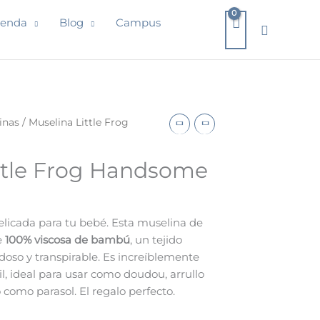
ienda
Blog
Campus
Buscar
inas
/ Muselina Little Frog
ttle Frog Handsome
elicada para tu bebé. Esta muselina de
e
100% viscosa de bambú
, un tejido
doso y transpirable. Es increíblemente
til, ideal para usar como doudou, arrullo
o como parasol. El regalo perfecto.