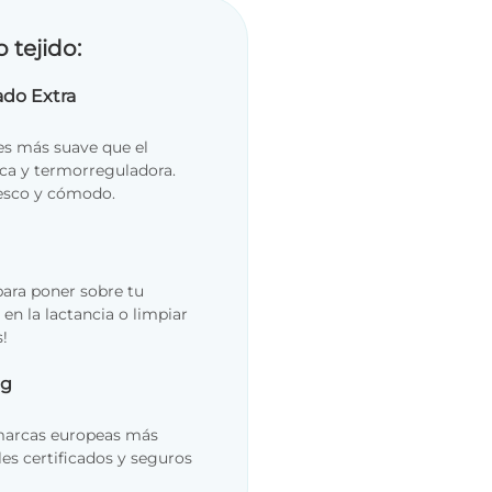
o tejido:
ado Extra
es más suave que el
ca y termorreguladora.
resco y cómodo.
ara poner sobre tu
en la lactancia o limpiar
s!
og
 marcas europeas más
les certificados y seguros