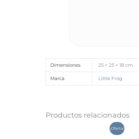
Dimensiones
25 × 25 × 18 cm
Marca
Little Frog
Productos relacionados
El
El
¡Oferta!
precio
precio
original
actual