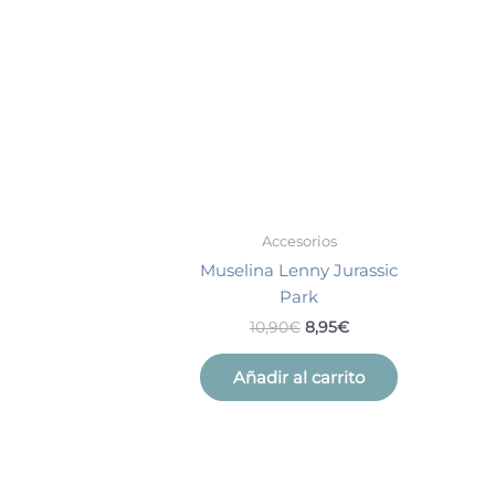
era:
es:
10,90€.
8,95€.
Accesorios
Muselina Lenny Jurassic
Park
10,90
€
8,95
€
Añadir al carrito