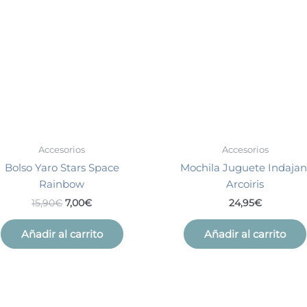
era:
es:
15,90€.
7,00€.
Accesorios
Accesorios
Bolso Yaro Stars Space
Mochila Juguete Indajan
Rainbow
Arcoiris
15,90
€
7,00
€
24,95
€
Añadir al carrito
Añadir al carrito