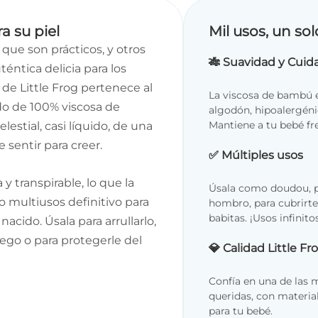
a su piel
Mil usos, un sol
que son prácticos, y otros
🎋 Suavidad y Cuid
ntica delicia para los
 de Little Frog pertenece al
La viscosa de bambú 
do de 100% viscosa de
algodón, hipoalergéni
Mantiene a tu bebé f
estial, casi líquido, de una
 sentir para creer.
✅ Múltiples usos
y transpirable, lo que la
Úsala como doudou, p
o multiusos definitivo para
hombro, para cubrirte 
babitas. ¡Usos infinito
 nacido. Úsala para arrullarlo,
go o para protegerle del
💎 Calidad Little Fr
Confía en una de las
queridas, con materia
para tu bebé.