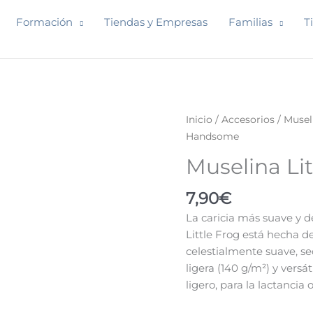
Formación
Tiendas y Empresas
Familias
T
Muselina
Inicio
/
Accesorios
/
Musel
Little
Handsome
Frog
Muselina Li
Handsome
cantidad
7,90
€
La caricia más suave y d
Little Frog está hecha d
celestialmente suave, se
ligera (140 g/m²) y versá
ligero, para la lactancia 