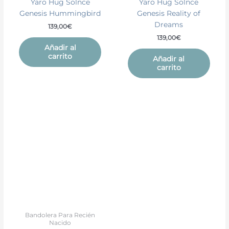
Yaro Hug Solnce
Yaro Hug Solnce
Genesis Hummingbird
Genesis Reality of
Dreams
139,00
€
139,00
€
Añadir al
carrito
Añadir al
carrito
Este
producto
tiene
múltiples
variantes.
Las
opciones
se
pueden
elegir
Bandolera Para Recién
Nacido
en