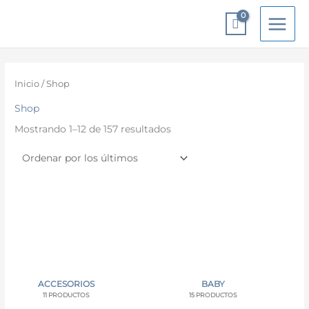
Ir
al
contenido
Ordenado
por
los
Inicio
/ Shop
últimos
Shop
Mostrando 1–12 de 157 resultados
ACCESORIOS
BABY
11 PRODUCTOS
15 PRODUCTOS