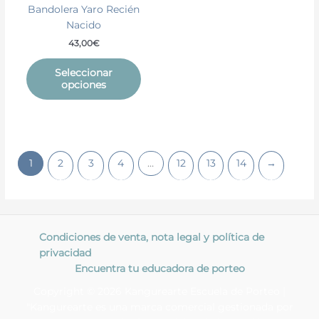
Bandolera Yaro Recién
la
Nacido
página
de
43,00
€
producto
Seleccionar
opciones
1
2
3
4
…
12
13
14
→
Condiciones de venta, nota legal y política de
privacidad
Encuentra tu educadora de porteo
Copyright © 2026 Kangurearte Escuela de Porteo |
"Kangurearte es una marca comercial gestionada por