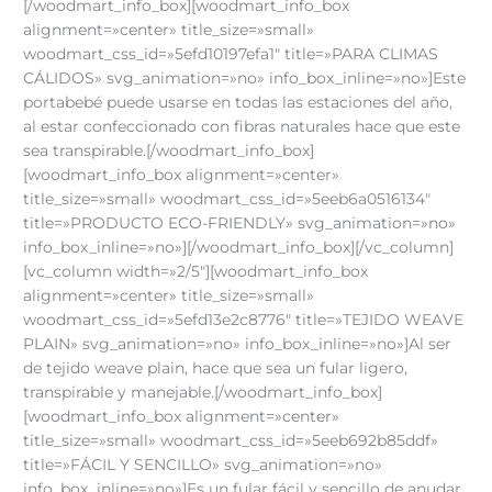
[/woodmart_info_box][woodmart_info_box
alignment=»center» title_size=»small»
woodmart_css_id=»5efd10197efa1″ title=»PARA CLIMAS
CÁLIDOS» svg_animation=»no» info_box_inline=»no»]Este
portabebé puede usarse en todas las estaciones del año,
al estar confeccionado con fibras naturales hace que este
sea transpirable.[/woodmart_info_box]
[woodmart_info_box alignment=»center»
title_size=»small» woodmart_css_id=»5eeb6a0516134″
title=»PRODUCTO ECO-FRIENDLY» svg_animation=»no»
info_box_inline=»no»][/woodmart_info_box][/vc_column]
[vc_column width=»2/5″][woodmart_info_box
alignment=»center» title_size=»small»
woodmart_css_id=»5efd13e2c8776″ title=»TEJIDO WEAVE
PLAIN» svg_animation=»no» info_box_inline=»no»]Al ser
de tejido weave plain, hace que sea un fular ligero,
transpirable y manejable.[/woodmart_info_box]
[woodmart_info_box alignment=»center»
title_size=»small» woodmart_css_id=»5eeb692b85ddf»
title=»FÁCIL Y SENCILLO» svg_animation=»no»
info_box_inline=»no»]Es un fular fácil y sencillo de anudar.