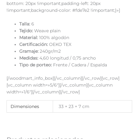
bottom: 20px !important;padding-left: 20px
!important;background-color: #fde7e2 !important;}»]
Talla:
6
Tejido:
Weave plain
Material:
100% algodón
Certificación:
OEKO TEX
Gramaje:
240gr/m2
Medidas:
4,60 longitud / 0,75 ancho
Tipo de porteo:
Frente / Cadera / Espalda
[/woodmart_info_box][/vc_column][/vc_row][vc_row]
[vc_column width=»5/6″][/vc_column][vc_column
width=»1/6″][/vc_column][/vc_row]
Dimensiones
33 × 23 × 7 cm