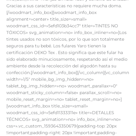
Gracias a sus características no requiere mucha doma.
[/woodmart_info_box][woodmart_info_box
alignment=»center» title_size=»small»
woodmart_css_id=»5efd103b34cc7″ title=»TINTES NO
TÓXICOS» svg_animation=»no» info_box_inline=»no»]Los
tintes usados no son tóxicos, por lo que son totalmente
seguros para tu bebé. Los fulares Yaro tienen la
certificación OEKO Tex . Esto significa que este fular ha
sido elaborado minuciosamente, respetando así el medio
ambiente desde la recolección del algodón hasta su
confección.[/woodmart_info_box][/vc_column][vc_column
width=»1/5″ mobile_bg_img_hidden=»no»
tablet_bg_img_hidden=»no» woodmart_parallax=»0″
woodmart_sticky_column=»false» parallax_scroll=»no»
mobile_reset_margin=»no» tablet_reset_margin=»no»]
[woodmart_info_box title_size=»small»
woodmart_css_id=»5efd11333311e» title=»DETALLES
TÉCNICOS» svg_animation=»no» info_box_inline=»no»
css=».vc_custom_1593643350679{padding-top: 20px
!important;padding-right: 20px !important;padding-