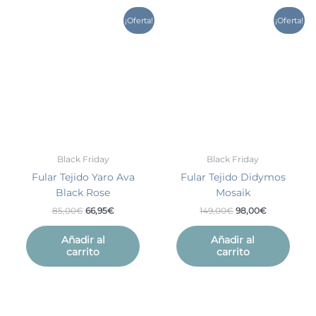
El
El
El
El
¡Oferta!
¡Oferta!
precio
precio
precio
precio
original
actual
original
actual
era:
es:
era:
es:
85,00€.
66,95€.
149,00€.
98,00€.
Black Friday
Black Friday
Fular Tejido Yaro Ava
Fular Tejido Didymos
Black Rose
Mosaik
85,00
€
66,95
€
149,00
€
98,00
€
Añadir al
Añadir al
carrito
carrito