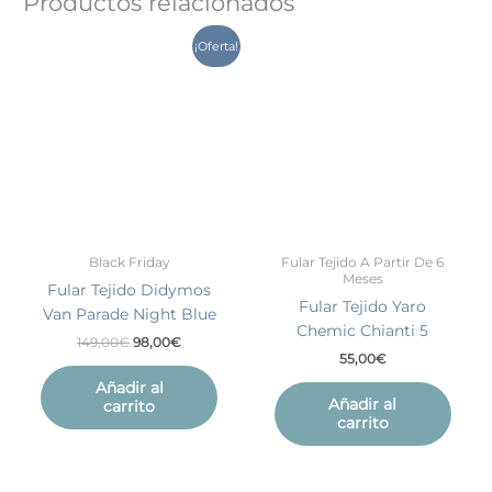
Productos relacionados
El
El
¡Oferta!
precio
precio
original
actual
era:
es:
149,00€.
98,00€.
Black Friday
Fular Tejido A Partir De 6
Meses
Fular Tejido Didymos
Fular Tejido Yaro
Van Parade Night Blue
Chemic Chianti 5
149,00
€
98,00
€
55,00
€
Añadir al
Añadir al
carrito
carrito