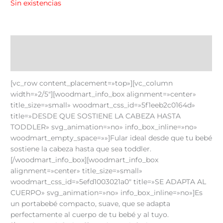
Sin existencias
Descripción
Información adicional
[vc_row content_placement=»top»][vc_column
width=»2/5″][woodmart_info_box alignment=»center»
title_size=»small» woodmart_css_id=»5f1eeb2c0164d»
title=»DESDE QUE SOSTIENE LA CABEZA HASTA
TODDLER» svg_animation=»no» info_box_inline=»no»
woodmart_empty_space=»»]Fular ideal desde que tu bebé
sostiene la cabeza hasta que sea toddler.
[/woodmart_info_box][woodmart_info_box
alignment=»center» title_size=»small»
woodmart_css_id=»5efd1003021a0″ title=»SE ADAPTA AL
CUERPO» svg_animation=»no» info_box_inline=»no»]Es
un portabebé compacto, suave, que se adapta
perfectamente al cuerpo de tu bebé y al tuyo.